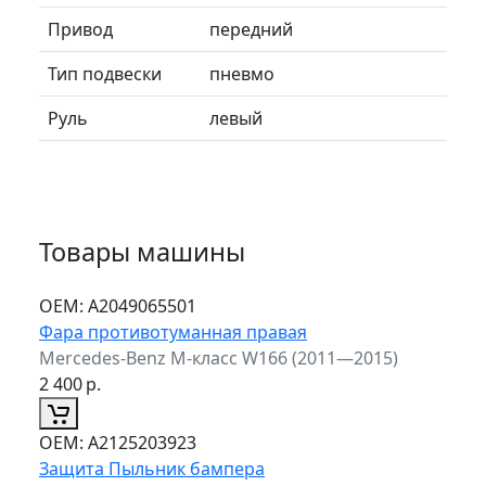
Привод
передний
Тип подвески
пневмо
Руль
левый
Товары машины
ОЕМ:
A2049065501
Фара противотуманная правая
Mercedes-Benz M-класс W166 (2011—2015)
2 400
р.
ОЕМ:
A2125203923
Защита Пыльник бампера